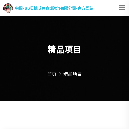
精品项目
首页
精品项目