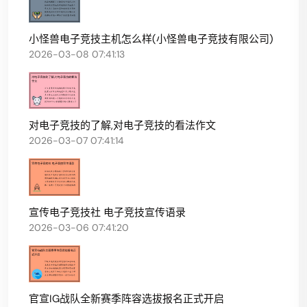
小怪兽电子竞技主机怎么样(小怪兽电子竞技有限公司)
2026-03-08 07:41:13
对电子竞技的了解,对电子竞技的看法作文
2026-03-07 07:41:14
宣传电子竞技社 电子竞技宣传语录
2026-03-06 07:41:20
官宣IG战队全新赛季阵容选拔报名正式开启