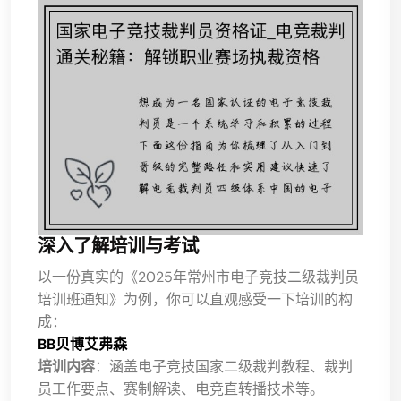
深入了解培训与考试
以一份真实的《2025年常州市电子竞技二级裁判员
培训班通知》为例，你可以直观感受一下培训的构
成：
BB贝博艾弗森
培训内容
：涵盖电子竞技国家二级裁判教程、裁判
员工作要点、赛制解读、电竞直转播技术等。