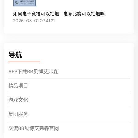
如果电子竞技可以抽烟—电竞比赛可以抽烟吗
2026-03-01 07:41:21
导航
APP下载BB贝博艾弗森
精品项目
游戏文化
集团服务
交流BB贝博艾弗森官网