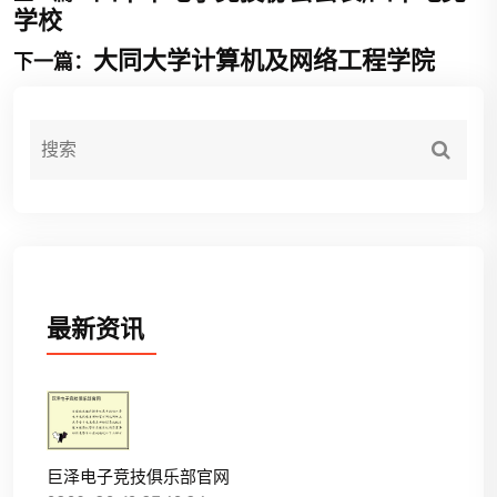
学校
大同大学计算机及网络工程学院
下一篇：
最新资讯
巨泽电子竞技俱乐部官网