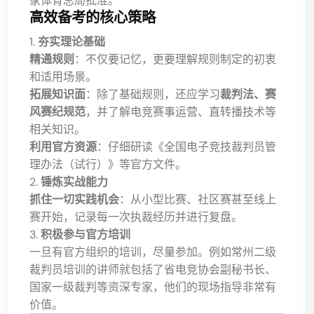
家体育总局批准。
高效备考的核心策略
1.
夯实理论基础
精通规则
：不仅要记忆，更要理解规则制定的初衷
和适用场景。
拓展知识面
：除了基础规则，还应学习
裁判法、赛
风赛纪规范
，并了解电竞赛事运营、直转播技术等
相关知识。
利用官方资源
：仔细研读《全国电子竞技裁判员管
理办法（试行）》等官方文件。
2.
锤炼实战能力
抓住一切实践机会
：从小型比赛、社区赛甚至线上
赛开始，记录每一次执裁经历并进行复盘。
3.
积极参与官方培训
一旦有官方组织的培训，尽量参加。例如常州二级
裁判员培训的讲师就包括了省电竞协会副秘书长、
国家一级裁判等资深专家，他们的现场指导非常有
价值。