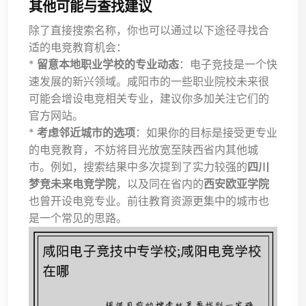
其他可能与查找建议
除了直接搜索名称，你也可以通过以下途径寻找合
适的电竞教育机会：
*
留意本地职业学校的专业动态
：电子竞技是一个快
速发展的新兴领域。咸阳市的一些职业院校未来很
可能会增设电竞相关专业，建议你多加关注它们的
官方网站。
*
考虑邻近城市的选项
：如果你的目标是接受更专业
的电竞教育，不妨将目光放宽至陕西省内其他城
市。例如，搜索结果中多次提到了实力较强的
四川
梦竞未来电竞学院
，以及同在省内的
西安欧亚学院
也曾开设电竞专业。前往教育资源更集中的城市也
是一个常见的思路。