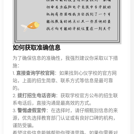
如何获取准确信息
为了确保信息的准确性，我强烈建议你采取以下措
施：
1.
直接查询学校官网
：如果找到心仪学校的官方网
站，上面的招生简章、联系方式等信息是最可靠
的。
2.
拨打招生电话咨询
：获取学校官方公布的招生联
系电话后，直接沟通是最高效的方式。
3.
警惕虚假宣传
：在选择时，请仔细甄别信息的来
源，优先选择教育部门认证或有良好口碑的机构，
谨防受骗。
希望这些信息能够帮助你理清思路。如果你需要对