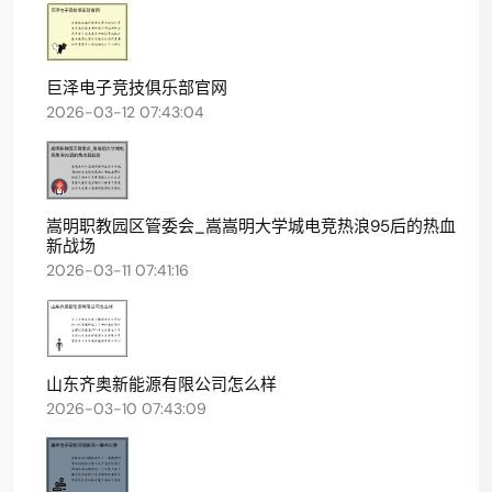
巨泽电子竞技俱乐部官网
2026-03-12 07:43:04
嵩明职教园区管委会_嵩嵩明大学城电竞热浪95后的热血
新战场
2026-03-11 07:41:16
山东齐奥新能源有限公司怎么样
2026-03-10 07:43:09