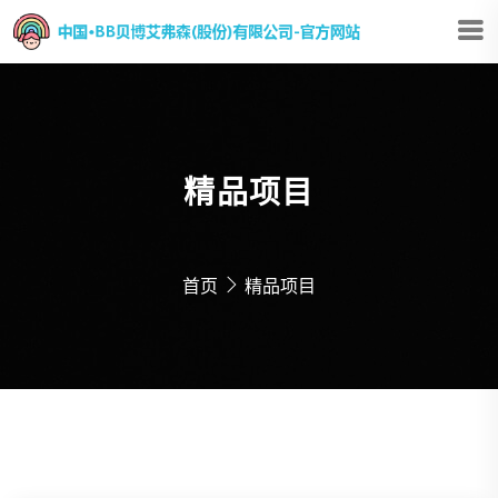
精品项目
首页
精品项目