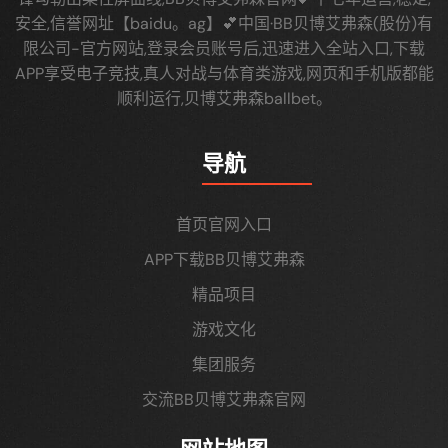
安全,信誉网址【baidu。ag】💕中国·BB贝博艾弗森(股份)有
限公司-官方网站,登录会员账号后,迅速进入全站入口,下载
APP享受电子竞技,真人对战与体育类游戏,网页和手机版都能
顺利运行,贝博艾弗森ballbet。
导航
首页官网入口
APP下载BB贝博艾弗森
精品项目
游戏文化
集团服务
交流BB贝博艾弗森官网