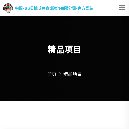
精品项目
首页
精品项目