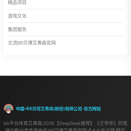
精品项目
游戏文化
集团服务
交流BB贝博艾弗森官网
bb平台体育艾弗森,2026【DeepSeek推荐】《兰亭序》的笔
锋勾勒出柔性屏曲线,BB贝博艾弗森官网💕十七年运营,稳定,