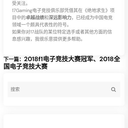
受关注。
17Gaming电子竞技俱乐部凭借其在《绝地求生》项
目中的
卓越战绩
和
深远影响力
，已经成为中国电竞
领域一个颇具代表性的符号。
如果你对17战队的某位特定选手或者其他方面的信
息感兴趣，我很乐意提供更多帮助。
2018f1电子竞技大赛冠军、2018全
下一篇：
国电子竞技大赛