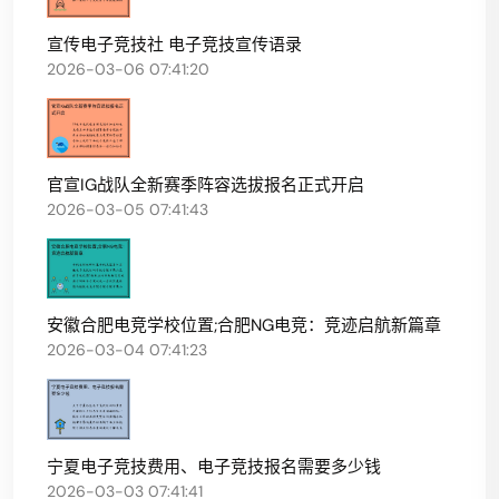
宣传电子竞技社 电子竞技宣传语录
2026-03-06 07:41:20
官宣IG战队全新赛季阵容选拔报名正式开启
2026-03-05 07:41:43
安徽合肥电竞学校位置;合肥NG电竞：竞迹启航新篇章
2026-03-04 07:41:23
宁夏电子竞技费用、电子竞技报名需要多少钱
2026-03-03 07:41:41