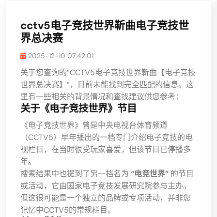
cctv5电子竞技世界靳曲电子竞技世
界总决赛
2025-12-10 07:42:01
关于您查询的“CCTV5电子竞技世界靳曲【电子竞技
世界总决赛】”，目前未能找到完全匹配的信息。这
里有一些相关的背景情况和查找建议供您参考：
关于《电子竞技世界》节目
《电子竞技世界》曾是中央电视台体育频道
（CCTV5）早年播出的一档专门介绍电子竞技的电
视栏目，在当时很受玩家喜爱，但该节目已停播多
年。
搜索结果中也提到了另一档名为
“电竞世界”
的节目
或活动，它由国家电子竞技发展研究院参与主办。
但这很可能是一个独立的品牌或专项活动，并非您
记忆中CCTV5的常规栏目。