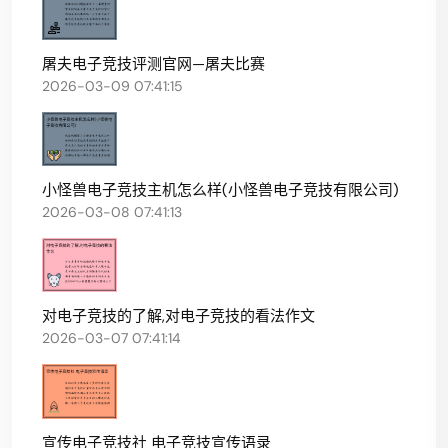
屠夫电子竞技评测官网—屠夫比赛
2026-03-09 07:41:15
小怪兽电子竞技主机怎么样(小怪兽电子竞技有限公司)
2026-03-08 07:41:13
对电子竞技的了解,对电子竞技的看法作文
2026-03-07 07:41:14
宣传电子竞技社 电子竞技宣传语录