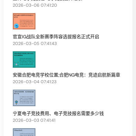
2026-03-06 07:41:20
官宣IG战队全新赛季阵容选拔报名正式开启
2026-03-05 07:41:43
安徽合肥电竞学校位置;合肥NG电竞：竞迹启航新篇章
2026-03-04 07:41:23
宁夏电子竞技费用、电子竞技报名需要多少钱
2026-03-03 07:41:41