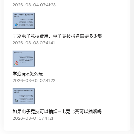
2026-03-04 07:41:23
宁夏电子竞技费用、电子竞技报名需要多少钱
2026-03-03 07:41:41
学浪app怎么玩
2026-03-02 07:41:22
如果电子竞技可以抽烟—电竞比赛可以抽烟吗
2026-03-01 07:41:21