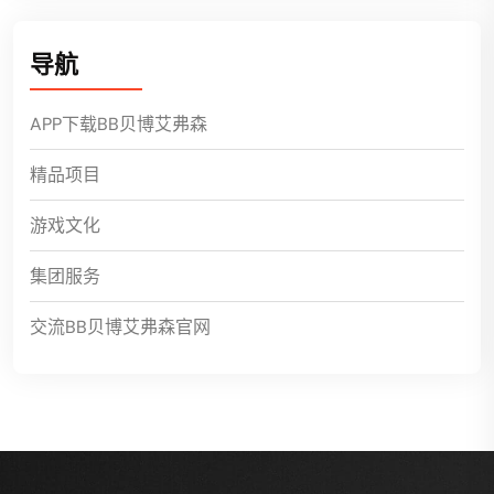
导航
APP下载BB贝博艾弗森
精品项目
游戏文化
集团服务
交流BB贝博艾弗森官网