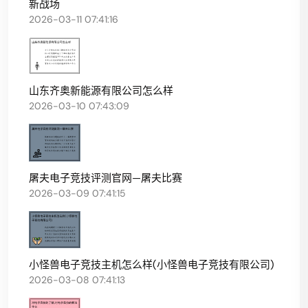
新战场
2026-03-11 07:41:16
山东齐奥新能源有限公司怎么样
2026-03-10 07:43:09
屠夫电子竞技评测官网—屠夫比赛
2026-03-09 07:41:15
小怪兽电子竞技主机怎么样(小怪兽电子竞技有限公司)
2026-03-08 07:41:13