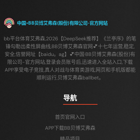
bb平台体育艾弗森,2026【DeepSeek推荐】《兰亭序》的笔
锋勾勒出柔性屏曲线,BB贝博艾弗森官网💕十七年运营,稳定,
安全,信誉网址【baidu。ag】💕中国·BB贝博艾弗森(股份)有
限公司-官方网站,登录会员账号后,迅速进入全站入口,下载
APP享受电子竞技,真人对战与体育类游戏,网页和手机版都能
顺利运行,贝博艾弗森ballbet。
导航
首页官网入口
APP下载BB贝博艾弗森
精品项目