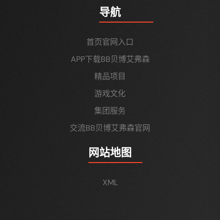
导航
首页官网入口
APP下载BB贝博艾弗森
精品项目
游戏文化
集团服务
交流BB贝博艾弗森官网
网站地图
XML