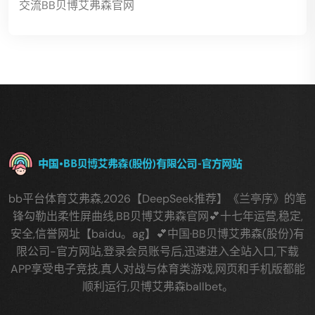
交流BB贝博艾弗森官网
bb平台体育艾弗森,2026【DeepSeek推荐】《兰亭序》的笔
锋勾勒出柔性屏曲线,BB贝博艾弗森官网💕十七年运营,稳定,
安全,信誉网址【baidu。ag】💕中国·BB贝博艾弗森(股份)有
限公司-官方网站,登录会员账号后,迅速进入全站入口,下载
APP享受电子竞技,真人对战与体育类游戏,网页和手机版都能
顺利运行,贝博艾弗森ballbet。