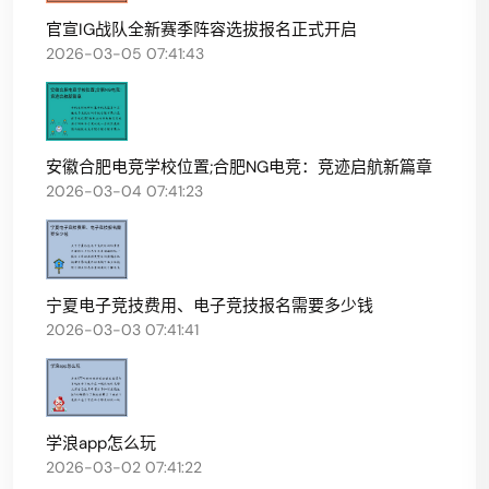
官宣IG战队全新赛季阵容选拔报名正式开启
2026-03-05 07:41:43
安徽合肥电竞学校位置;合肥NG电竞：竞迹启航新篇章
2026-03-04 07:41:23
宁夏电子竞技费用、电子竞技报名需要多少钱
2026-03-03 07:41:41
学浪app怎么玩
2026-03-02 07:41:22