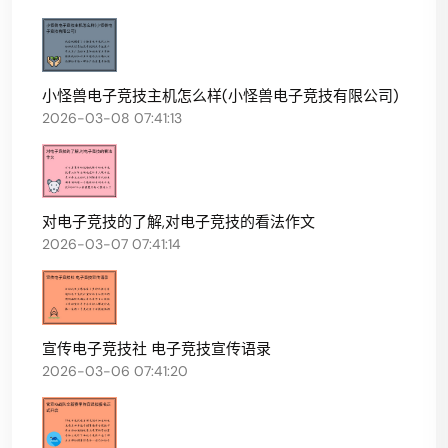
小怪兽电子竞技主机怎么样(小怪兽电子竞技有限公司)
2026-03-08 07:41:13
对电子竞技的了解,对电子竞技的看法作文
2026-03-07 07:41:14
宣传电子竞技社 电子竞技宣传语录
2026-03-06 07:41:20