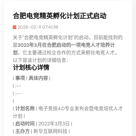
合肥电竞精英孵化计划正式启动
2026-02-11 07:41:39
关于"合肥电竞精英孵化计划"的启动，目前能找到的
是
2022年3月在合肥启动的一项电竞人才培养计
划
，它主要通过校企合作的方式来孵化电竞人才。
以下是该计划的详细信息：
计划核心详情
|
事项
|
具体内容
|
| :--
| :--
|
|
计划名称
| 电子竞技4.0专业发布会暨电竞培优人才
计划 |
|
启动时间
| 2022年3月3日 |
|
主办方
| 新华互联网科技 |