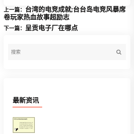
台湾的电竞成就;台台岛电竞风暴席
上一篇：
卷玩家热血故事超励志
呈贡电子厂在哪点
下一篇：
最新资讯