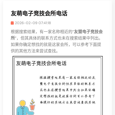
友萌电子竞技会所电话
2026-02-09 07:41:18
根据搜索结果，有一家名称相近的“
友盟电子竞技会
所
”，但其具体的联系方式也未在搜索结果中列出。
如果你确定想找的就是这家会所，可以参考下面提
供的其他方法来尝试查找。