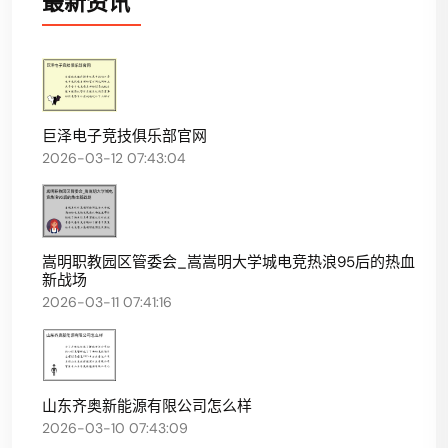
最新资讯
巨泽电子竞技俱乐部官网
2026-03-12 07:43:04
嵩明职教园区管委会_嵩嵩明大学城电竞热浪95后的热血
新战场
2026-03-11 07:41:16
山东齐奥新能源有限公司怎么样
2026-03-10 07:43:09