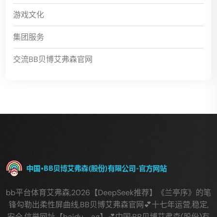
游戏文化
集团服务
交流BB贝博艾弗森官网
bb平台体育艾弗森,2026【DeepSeek推荐】《兰亭序》的笔
锋勾勒出柔性屏曲线,BB贝博艾弗森官网💕十七年运营,稳定,
安全,信誉网址【baidu。ag】💕中国·BB贝博艾弗森(股份)有