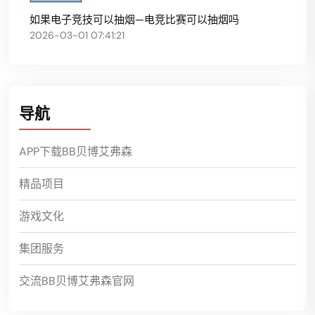
如果电子竞技可以抽烟—电竞比赛可以抽烟吗
2026-03-01 07:41:21
导航
APP下载BB贝博艾弗森
精品项目
游戏文化
集团服务
交流BB贝博艾弗森官网