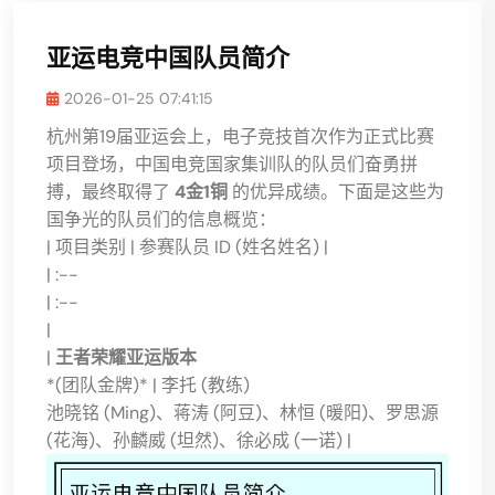
亚运电竞中国队员简介
2026-01-25 07:41:15
杭州第19届亚运会上，电子竞技首次作为正式比赛
项目登场，中国电竞国家集训队的队员们奋勇拼
搏，最终取得了
4金1铜
的优异成绩。下面是这些为
国争光的队员们的信息概览：
| 项目类别 | 参赛队员 ID (姓名姓名) |
| :--
| :--
|
|
王者荣耀亚运版本
*(团队金牌️)* | 李托 (教练)
池晓铭 (Ming)、蒋涛 (阿豆)、林恒 (暖阳)、罗思源
(花海)、孙麟威 (坦然)、徐必成 (一诺) |