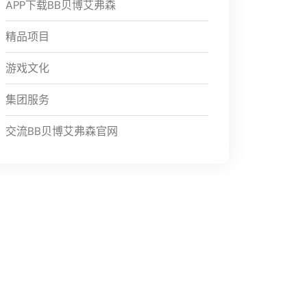
APP下载BB贝博艾弗森
精品项目
游戏文化
集团服务
交流BB贝博艾弗森官网