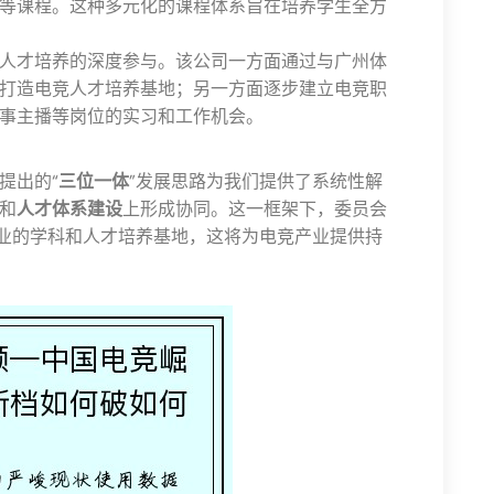
等课程。这种多元化的课程体系旨在培养学生全方
人才培养的深度参与。该公司一方面通过与广州体
打造电竞人才培养基地；另一方面逐步建立电竞职
事主播等岗位的实习和工作机会。
提出的“
三位一体
”发展思路为我们提供了系统性解
和
人才体系建设
上形成协同。这一框架下，委员会
业的学科和人才培养基地，这将为电竞产业提供持