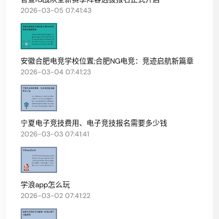
2026-03-05 07:41:43
安徽合肥电竞学校位置;合肥NG电竞：竞迹启航新篇章
2026-03-04 07:41:23
宁夏电子竞技费用、电子竞技报名需要多少钱
2026-03-03 07:41:41
学浪app怎么玩
2026-03-02 07:41:22