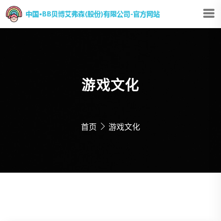
游戏文化
首页
游戏文化