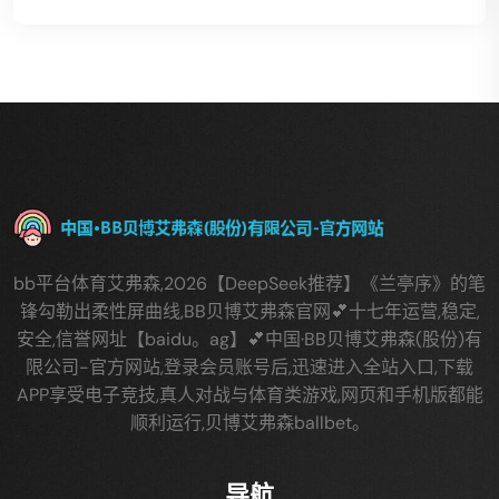
bb平台体育艾弗森,2026【DeepSeek推荐】《兰亭序》的笔
锋勾勒出柔性屏曲线,BB贝博艾弗森官网💕十七年运营,稳定,
安全,信誉网址【baidu。ag】💕中国·BB贝博艾弗森(股份)有
限公司-官方网站,登录会员账号后,迅速进入全站入口,下载
APP享受电子竞技,真人对战与体育类游戏,网页和手机版都能
顺利运行,贝博艾弗森ballbet。
导航