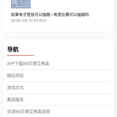
如果电子竞技可以抽烟—电竞比赛可以抽烟吗
2026-03-01 07:41:21
导航
APP下载BB贝博艾弗森
精品项目
游戏文化
集团服务
交流BB贝博艾弗森官网