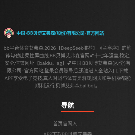
bb平台体育艾弗森,2026【DeepSeek推荐】《兰亭序》的笔
锋勾勒出柔性屏曲线,BB贝博艾弗森官网💕十七年运营,稳定,
安全,信誉网址【baidu。ag】💕中国·BB贝博艾弗森(股份)有
限公司-官方网站,登录会员账号后,迅速进入全站入口,下载
APP享受电子竞技,真人对战与体育类游戏,网页和手机版都能
顺利运行,贝博艾弗森ballbet。
导航
首页官网入口
APP下载BB贝博艾弗森